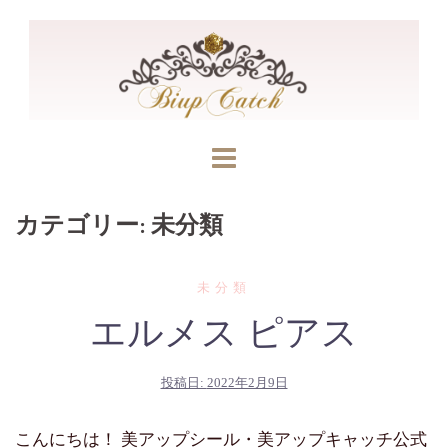
コ
ン
テ
ン
ツ
へ
ス
キ
カテゴリー:
未分類
ッ
プ
未分類
エルメス ピアス
投稿日:
2022年2月9日
こんにちは！ 美アップシール・美アップキャッチ公式