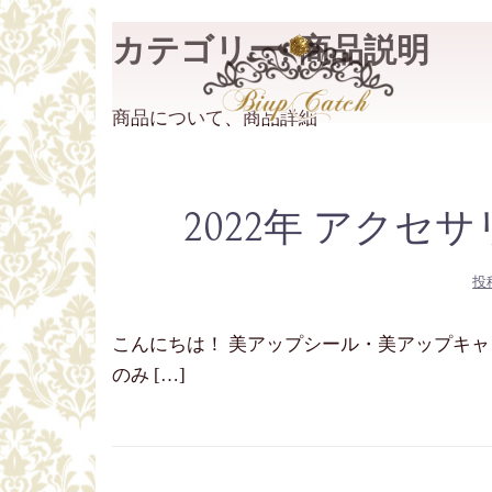
コ
カテゴリー:
商品説明
ン
テ
ン
商品について、商品詳細
ツ
へ
ス
2022年 アクセ
キ
ッ
投
プ
こんにちは！ 美アップシール・美アップキャッチ
のみ […]