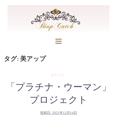
コ
ン
テ
ン
ツ
へ
ス
キ
タグ:
美アップ
ッ
プ
BLOG
「プラチナ・ウーマン」
プロジェクト
投稿日:
2021年12月14日