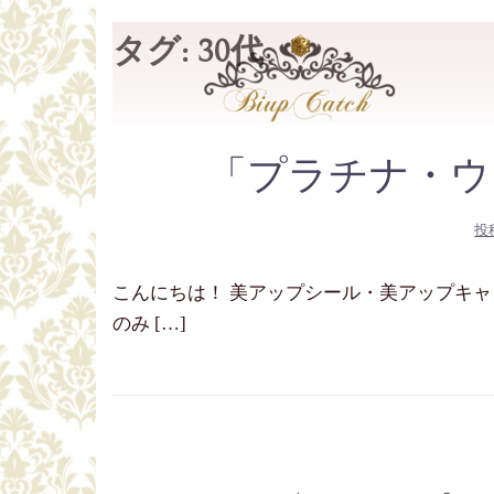
コ
タグ:
30代
ン
テ
ン
ツ
「プラチナ・ウ
へ
ス
キ
投
ッ
プ
こんにちは！ 美アップシール・美アップキャッチ
のみ […]