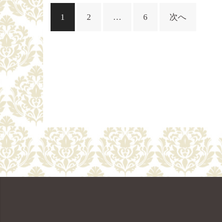
投
1
2
…
6
次へ
稿
ナ
ビ
ゲ
ー
シ
ョ
ン