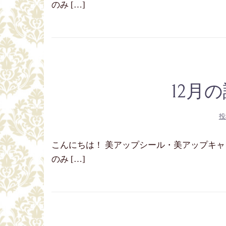
のみ […]
12月
投
こんにちは！ 美アップシール・美アップキャッチ
のみ […]