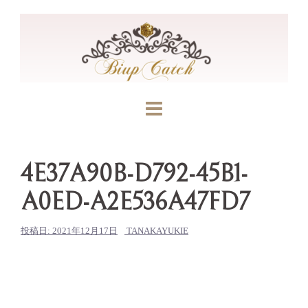
コ
ン
テ
ン
ツ
へ
ス
キ
ッ
4E37A90B-D792-45B1-
プ
A0ED-A2E536A47FD7
投稿日:
2021年12月17日
TANAKAYUKIE