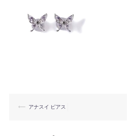
投
⟵
アナスイ ピアス
稿
ナ