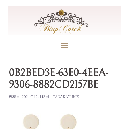
コ
ン
テ
ン
ツ
へ
ス
キ
ッ
0B2BED3E-63E0-4EEA-
プ
9306-8882CD2157BE
投稿日:
2021年10月13日
TANAKAYUKIE