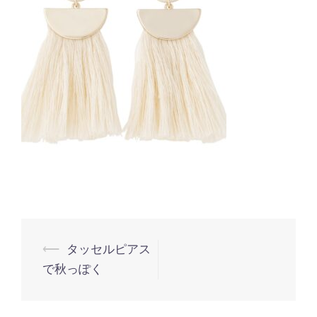
投
⟵
タッセルピアス
で秋っぽく
稿
ナ