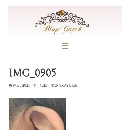
コ
ン
テ
ン
ツ
へ
ス
キ
ッ
IMG_0905
プ
投稿日:
2021年8月12日
TANAKAYUKIE