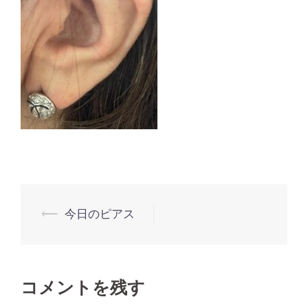
投
⟵
今日のピアス
稿
ナ
コメントを残す
ビ