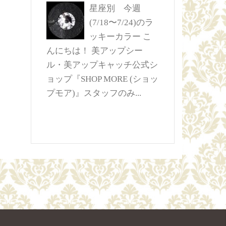
星座別 今週
(7/18〜7/24)のラ
ッキーカラー
こ
んにちは！ 美アップシー
ル・美アップキャッチ公式シ
ョップ『SHOP MORE (ショッ
プモア)』スタッフのみ...