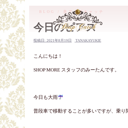
コ
ン
BLOG
美アップキャッチ
テ
今日のピアス
ン
ツ
投稿日:
2021年8月19日
TANAKAYUKIE
へ
ス
こんにちは！
キ
ッ
SHOP MORE スタッフのみーたんです。
プ
今日も大雨
普段車で移動することが多いですが、乗り