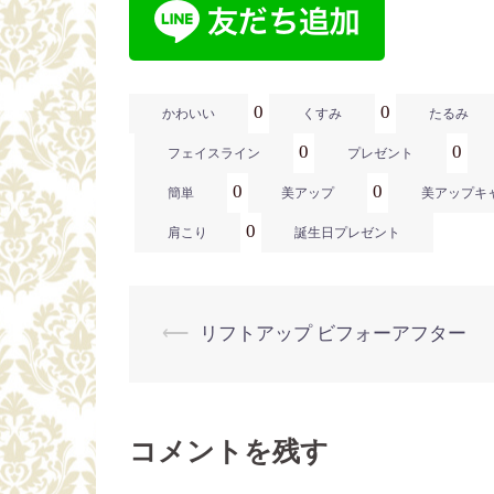
0
0
かわいい
くすみ
たるみ
0
0
フェイスライン
プレゼント
0
0
簡単
美アップ
美アップキ
0
肩こり
誕生日プレゼント
⟵
リフトアップ ビフォーアフター
投
稿
コメントを残す
ナ