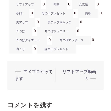
0
0
0
リフトアップ
即効
女友達
0
0
0
小顔
母の日プレゼント
簡単
0
0
美アップ
美アップキャッチ
0
0
耳つぼ
耳つぼジュエリー
0
0
耳つぼダイエット
耳つぼマッサージ
0
肩こり
誕生日プレゼント
投
⟵
アメブロやって
リフトアップ動画
ます
3
⟶
稿
ナ
ビ
コメントを残す
ゲ