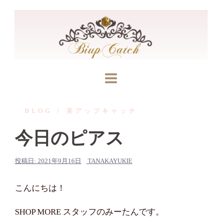
コ
ン
テ
ン
ツ
へ
ス
キ
BLOG
美アップキャッチ
ッ
プ
今日のピアス
投稿日:
2021年9月16日
TANAKAYUKIE
こんにちは！
SHOP MORE スタッフのみーたんです。