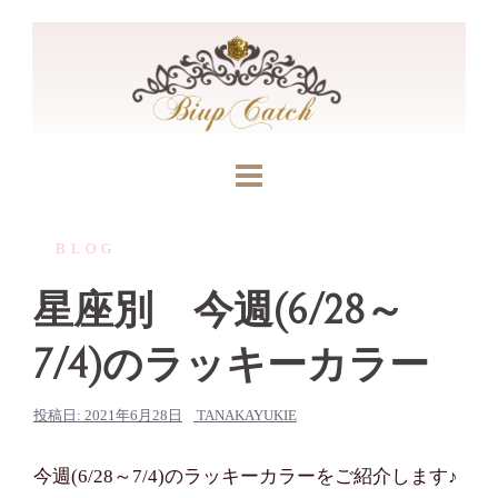
コ
ン
テ
ン
ツ
へ
ス
キ
BLOG
ッ
プ
星座別 今週(6/28～
7/4)のラッキーカラー
投稿日:
2021年6月28日
TANAKAYUKIE
今週(6/28～7/4)のラッキーカラーをご紹介します♪