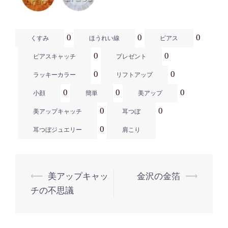
0
0
0
くすみ
ほうれい線
ピアス
0
0
ピアスキャッチ
プレゼント
0
0
ラッキーカラー
リフトアップ
0
0
0
小顔
簡単
美アップ
0
0
美アップキャッチ
耳つぼ
0
耳つぼジュエリー
肩こり
投
⟵
美アップキャッ
金沢の金箔
⟶
チの不思議
稿
ナ