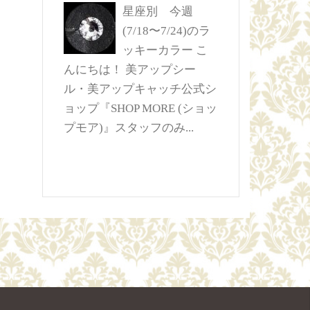
星座別 今週
(7/18〜7/24)のラ
ッキーカラー
こ
んにちは！ 美アップシー
ル・美アップキャッチ公式シ
ョップ『SHOP MORE (ショッ
プモア)』スタッフのみ...