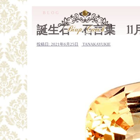
コ
ン
BLOG
テ
誕生石 石言葉 11
ン
ツ
投稿日:
2021年6月25日
TANAKAYUKIE
へ
ス
キ
ッ
プ