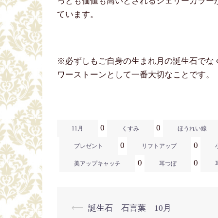
っとも価値も高いとされるシェリーカラー
ています。
※
必ずしもご自身の生まれ月の誕生石でな
ワーストーンとして一番大切なことです。
0
0
11月
くすみ
ほうれい線
0
0
プレゼント
リフトアップ
0
0
美アップキャッチ
耳つぼ
⟵
誕生石 石言葉 10月
投