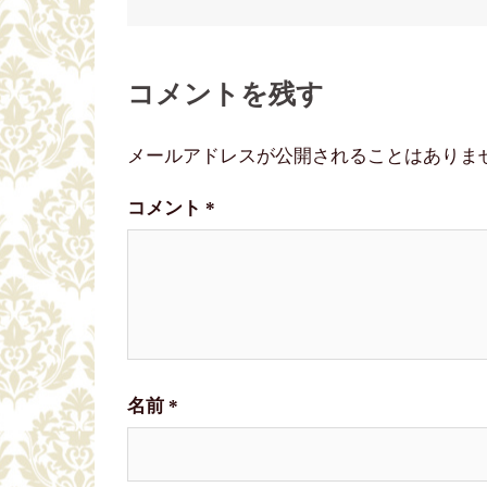
稿
コメントを残す
ナ
ビ
メールアドレスが公開されることはありま
ゲ
コメント
*
ー
シ
ョ
名前
*
ン