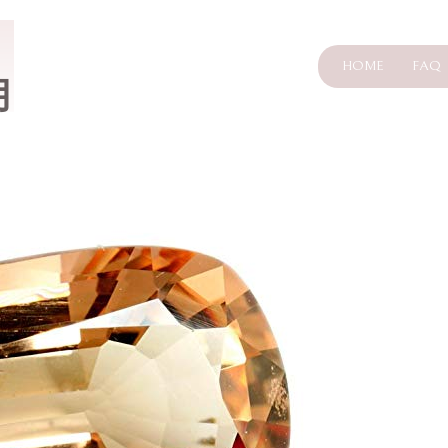
HOME
FAQ
月