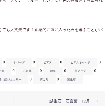
から、クリア、ブルー、ピンクなど色の豊富さでも知られ
くても大丈夫です！直感的に気に入った石を選ぶことがパ
0
0
0
0
トパーズ
ピアス
ピアスキャッチ
0
0
0
0
小顔
石言葉
簡単
美アップ
0
0
耳つぼジュエリー
肩こり
誕生石
誕生石 石言葉 12月
⟶