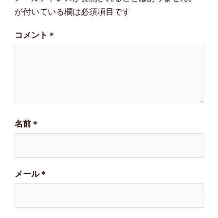
シ
が付いている欄は必須項目です
ョ
コメント
*
ン
名前
*
メール
*