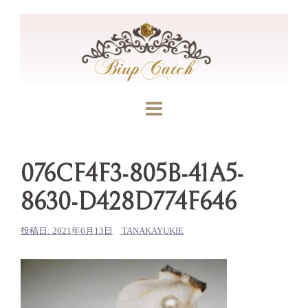
コ
ン
テ
ン
ツ
へ
ス
キ
ッ
076CF4F3-805B-41A5-
プ
8630-D428D774F646
投稿日:
2021年6月13日
TANAKAYUKIE