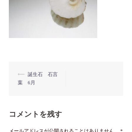
投
⟵
誕生石 石言
葉 6月
稿
ナ
ビ
コメントを残す
ゲ
ー
メールアドレスが公開されることはありません。
*