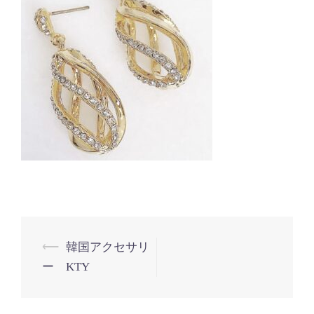
投
⟵
韓国アクセサリ
ー KTY
稿
ナ