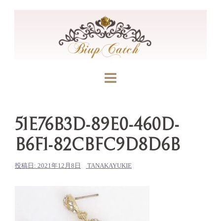
コ
ン
テ
ン
ツ
へ
ス
キ
ッ
51E76B3D-89E0-460D-
プ
B6F1-82CBFC9D8D6B
投稿日:
2021年12月8日
TANAKAYUKIE