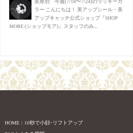
星座別 今週(7/18〜7/24)のラッキーカ
ラー
こんにちは！ 美アップシール・美
アップキャッチ公式ショップ『SHOP
MORE (ショップモア)』スタッフのみ...
HOME：10秒で小顔･リフトアップ