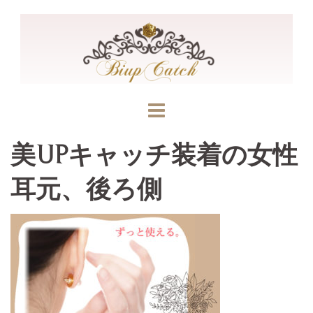
コ
ン
テ
ン
ツ
へ
ス
キ
美UPキャッチ装着の女性
ッ
耳元、後ろ側
プ