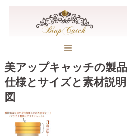
コ
ン
テ
ン
ツ
へ
ス
キ
美アップキャッチの製品
ッ
仕様とサイズと素材説明
プ
図